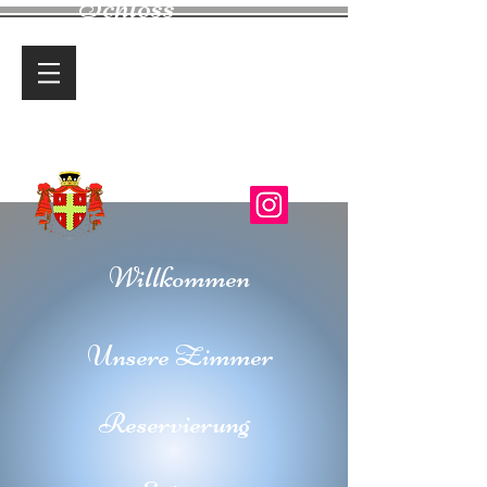
Schloss
Longecourt
Charmantes Gästehaus
Willkommen
Unsere Zimmer
Reservierung